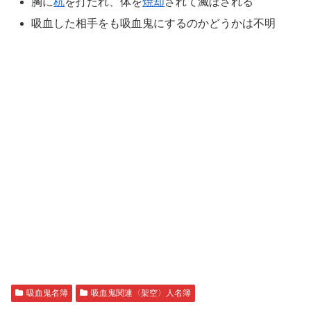
胸に
杭
を打たれ、体を
焼却
されて滅ぼされる
吸血した相手をも吸血鬼にするのかどうかは不明
吸血鬼名簿
吸血鬼関連〈架空〉人名簿