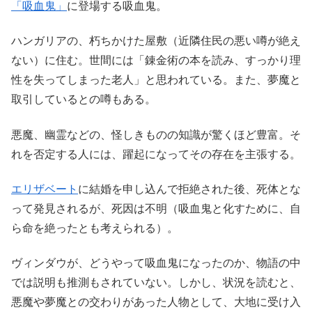
「吸血鬼」
に登場する吸血鬼。
ハンガリアの、朽ちかけた屋敷（近隣住民の悪い噂が絶え
ない）に住む。世間には「錬金術の本を読み、すっかり理
性を失ってしまった老人」と思われている。また、夢魔と
取引しているとの噂もある。
悪魔、幽霊などの、怪しきものの知識が驚くほど豊富。そ
れを否定する人には、躍起になってその存在を主張する。
エリザベート
に結婚を申し込んで拒絶された後、死体とな
って発見されるが、死因は不明（吸血鬼と化すために、自
ら命を絶ったとも考えられる）。
ヴィンダウが、どうやって吸血鬼になったのか、物語の中
では説明も推測もされていない。しかし、状況を読むと、
悪魔や夢魔との交わりがあった人物として、大地に受け入