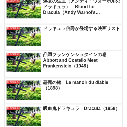
処女の生血（アンディ・ウォーホルの
吸血鬼映画
ドラキュラ） Blood for
Dracula（Andy Warhol’s
Dracula） 1974
ドラキュラ伯爵が登場する映画リスト
吸血鬼映画
凸凹フランケンシュタインの巻
吸血鬼映画
Abbott and Costello Meet
Frankenstein（1948）
悪魔の館 Le manoir du diable
吸血鬼映画
（1898）
吸血鬼ドラキュラ Dracula（1958）
吸血鬼映画