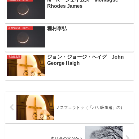
Rhodes James
種村季弘
吸血鬼関連〈実在〉人名簿
ジョン・ジョージ・ヘイグ John
吸血鬼名簿
George Haigh
ノスフェラトゥ（「パリ吸血鬼」の）
血は命の水だから