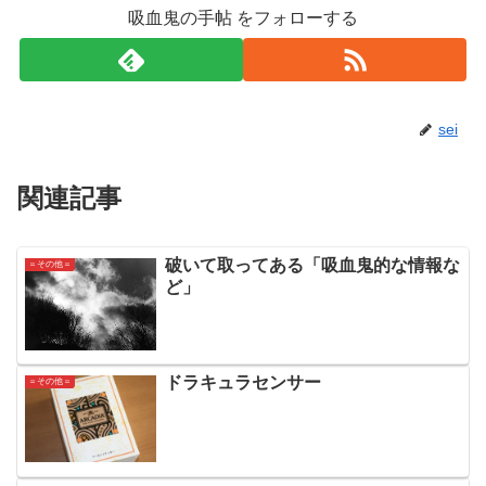
吸血鬼の手帖 をフォローする
sei
関連記事
破いて取ってある「吸血鬼的な情報な
＝その他＝
ど」
ドラキュラセンサー
＝その他＝