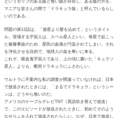
というセリフのある版と無い版が存在し、ある版の方を、
マニアな皆さんの間で「ドラキュラ版」と呼んでいるらし
いのである。
問題の第12話は、「遊星より愛を込めて」というタイト
ル。登場する宇宙人は、スペル星人といい、母星で起こっ
た被爆事故のため、星民の血液が汚染されてしまい、それ
を浄化させる目的で、地球人の血を奪いに来る。
これぞ、吸血鬼宇宙人であり、上の項に書いた「キュラソ
星人」よりも、断然ドラキュラにふさわしい。
ウルトラに不案内な私の調査が間違っていなければ、日本
で放送されたときには、「まるでドラキュラ」というシー
ンは、どうやら無いのだ。
アメリカのケーブルテレビTNT（英語吹き替えで放送）
で、このエピソードが放送されたときに、初めてそのよう
なせりふを入れて放送されたらしい。なぜ、日本で放送し