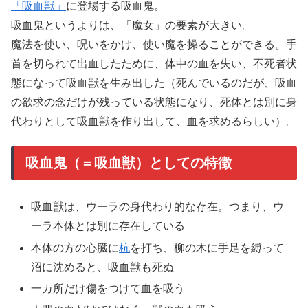
「吸血獣」
に登場する吸血鬼。
吸血鬼というよりは、「魔女」の要素が大きい。
魔法を使い、呪いをかけ、使い魔を操ることができる。手
首を切られて出血したために、体中の血を失い、不死者状
態になって吸血獣を生み出した（死んでいるのだが、吸血
の欲求の念だけが残っている状態になり、死体とは別に身
代わりとして吸血獣を作り出して、血を求めるらしい）。
吸血鬼（＝吸血獣）としての特徴
吸血獣は、ウーラの身代わり的な存在。つまり、ウ
ーラ本体とは別に存在している
本体の方の心臓に
杭
を打ち、柳の木に手足を縛って
沼に沈めると、吸血獣も死ぬ
一カ所だけ傷をつけて血を吸う